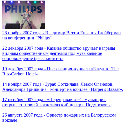
28 ноября 2007 года - Владимир Ветт и Евгения Глейберман
на конференции "Philips"
22 декабря 2007 года - Казачье общество вручает награды
видным общественным деятелям под музыкальное
сопровождение брасс квинтета
19 декабря 2007 года - Презентация журнала «Баку» в «The
Ritz-Carlton Hotel»
14 ноября 2007 года - Зураб Соткилава, Левон Оганезов,
Александра Гришкина - концерт на юбилее «Harper's Bazaar».
17 октября 2007 года - «Переправа» и «Самульнори»
открывают новый логистический центр в Подмосковье
26 августа 2007 года - Оркестр пожарных на Белорусском
вокзале