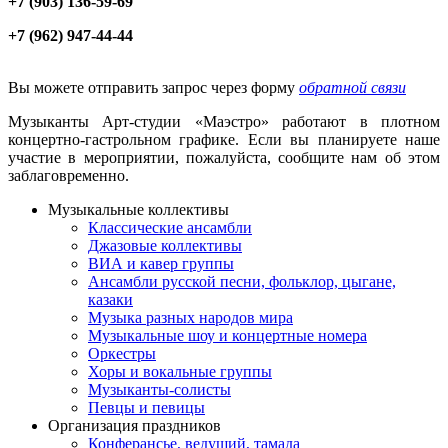
+7 (903) 136-59-69
+7 (962) 947-44-44
Вы можете отправить запрос через форму
обратной связи
Музыканты Арт-студии «Маэстро» работают в плотном
концертно-гастрольном графике. Если вы планируете наше
участие в мероприятии, пожалуйста, сообщите нам об этом
заблаговременно.
Музыкальные коллективы
Классические ансамбли
Джазовые коллективы
ВИА и кавер группы
Ансамбли русской песни, фольклор, цыгане,
казаки
Музыка разных народов мира
Музыкальные шоу и концертные номера
Оркестры
Хоры и вокальные группы
Музыканты-солисты
Певцы и певицы
Организация праздников
Конферансье, ведущий, тамада