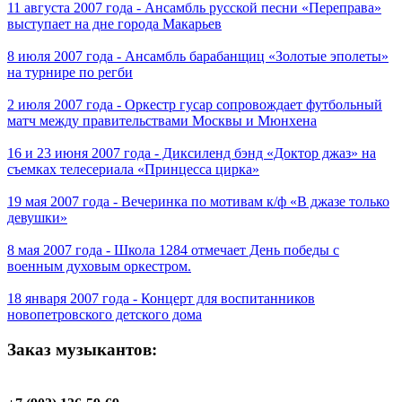
11 августа 2007 года - Ансамбль русской песни «Переправа»
выступает на дне города Макарьев
8 июля 2007 года - Ансамбль барабанщиц «Золотые эполеты»
на турнире по регби
2 июля 2007 года - Оркестр гусар сопровождает футбольный
матч между правительствами Москвы и Мюнхена
16 и 23 июня 2007 года - Диксиленд бэнд «Доктор джаз» на
съемках телесериала «Принцесса цирка»
19 мая 2007 года - Вечеринка по мотивам к/ф «В джазе только
девушки»
8 мая 2007 года - Школа 1284 отмечает День победы с
военным духовым оркестром.
18 января 2007 года - Концерт для воспитанников
новопетровского детского дома
Заказ музыкантов: