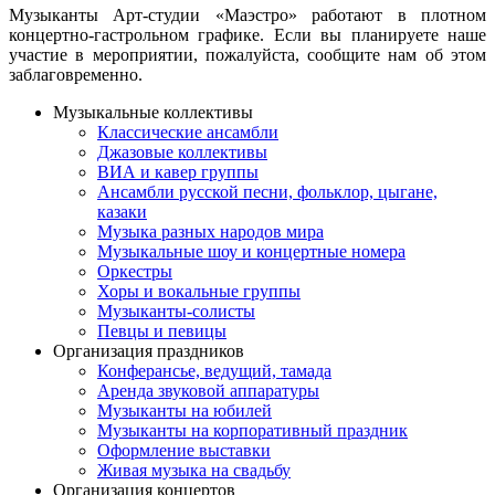
Музыканты Арт-студии «Маэстро» работают в плотном
концертно-гастрольном графике. Если вы планируете наше
участие в мероприятии, пожалуйста, сообщите нам об этом
заблаговременно.
Музыкальные коллективы
Классические ансамбли
Джазовые коллективы
ВИА и кавер группы
Ансамбли русской песни, фольклор, цыгане,
казаки
Музыка разных народов мира
Музыкальные шоу и концертные номера
Оркестры
Хоры и вокальные группы
Музыканты-солисты
Певцы и певицы
Организация праздников
Конферансье, ведущий, тамада
Аренда звуковой аппаратуры
Музыканты на юбилей
Музыканты на корпоративный праздник
Оформление выставки
Живая музыка на свадьбу
Организация концертов