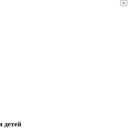
×
я детей