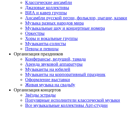
Классические ансамбли
Джазовые коллективы
ВИА и кавер группы
Ансамбли русской песни, фольклор, цыгане, казаки
Музыка разных народов мира
Музыкальные шоу и концертные номера
Оркестры
Хоры и вокальные группы
Музыканты-солисты
Певцы и певицы
Организация праздников
Конферансье, ведущий, тамада
Аренда звуковой аппаратуры
Музыканты на юбилей
Музыканты на корпоративный праздник
Оформление выставки
Живая музыка на свадьбу
Организация концертов
Звёзды эстрады
Популярные исполнители классической музыки
Все музыкальные коллективы Арт-студии