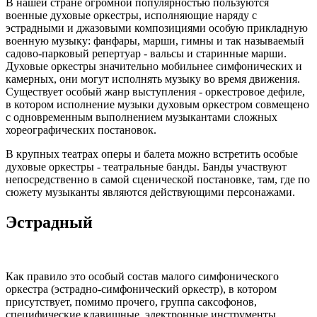
В нашей стране огромной популярностью пользуются
военные духовые оркестры, исполняющие наряду с
эстрадными и джазовыми композициями особую прикладную
военную музыку: фанфары, марши, гимны и так называемый
садово-парковый репертуар - вальсы и старинные марши.
Духовые оркестры значительно мобильнее симфонических и
камерных, они могут исполнять музыку во время движения.
Существует особый жанр выступления - оркестровое дефиле,
в котором исполнение музыки духовым оркестром совмещено
с одновременным выполнением музыкантами сложных
хореографических постановок.
В крупных театрах оперы и балета можно встретить особые
духовые оркестры - театральные банды. Банды участвуют
непосредственно в самой сценической постановке, там, где по
сюжету музыканты являются действующими персонажами.
Эстрадный
Как правило это особый состав малого симфонического
оркестра (эстрадно-симфонический оркестр), в котором
присутствует, помимо прочего, группа саксофонов,
специфические клавишные, электронные инструменты