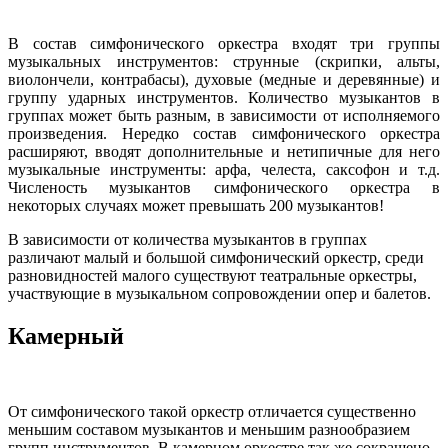
В состав симфонического оркестра входят три группы
музыкальных инструментов: струнные (скрипки, альты,
виолончели, контрабасы), духовые (медные и деревянные) и
группу ударных инструментов. Количество музыкантов в
группах может быть разным, в зависимости от исполняемого
произведения. Нередко состав симфонического оркестра
расширяют, вводят дополнительные и нетипичные для него
музыкальные инструменты: арфа, челеста, саксофон и т.д.
Численость музыкантов симфонического оркестра в
некоторых случаях может превышать 200 музыкантов!
В зависимости от количества музыкантов в группах
различают малый и большой симфонический оркестр, среди
разновидностей малого существуют театральные оркестры,
участвующие в музыкальном сопровождении опер и балетов.
Камерный
От симфонического такой оркестр отличается существенно
меньшим составом музыкантов и меньшим разнообразием
групп инструментов. В камерном оркестре так же сокращено