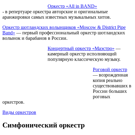
Оркестр «All in BAND»
- в репертуаре оркестра авторские и оригинальные
аранжировки самых известных музыкальных хитов.
Оркестр шотландских волынщиков «Moscow & District Pipe
Band»
— первый профессиональный оркестр шотландских
волынок и барабанов в России.
Концертный оркестр «Маэстро»
—
камерный оркестр исполняющий
популярную классическую музыку.
Роговой оркестр
— возрожденная
копия реально
существовавших в
России больших
роговых
оркестров.
Виды оркестров
Симфонический оркестр