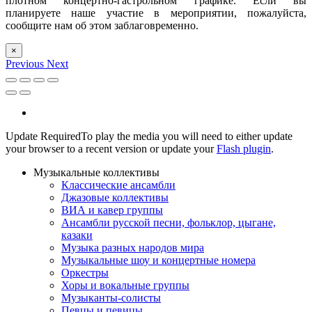
плотном концертно-гастрольном графике. Если вы
планируете наше участие в мероприятии, пожалуйста,
сообщите нам об этом заблаговременно.
×
Previous
Next
Update Required
To play the media you will need to either update
your browser to a recent version or update your
Flash plugin
.
Музыкальные коллективы
Классические ансамбли
Джазовые коллективы
ВИА и кавер группы
Ансамбли русской песни, фольклор, цыгане,
казаки
Музыка разных народов мира
Музыкальные шоу и концертные номера
Оркестры
Хоры и вокальные группы
Музыканты-солисты
Певцы и певицы