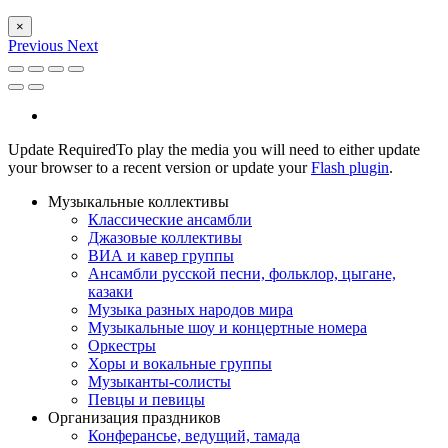
×
Previous
Next
Update Required
To play the media you will need to either update
your browser to a recent version or update your
Flash plugin
.
Музыкальные коллективы
Классические ансамбли
Джазовые коллективы
ВИА и кавер группы
Ансамбли русской песни, фольклор, цыгане,
казаки
Музыка разных народов мира
Музыкальные шоу и концертные номера
Оркестры
Хоры и вокальные группы
Музыканты-солисты
Певцы и певицы
Организация праздников
Конферансье, ведущий, тамада