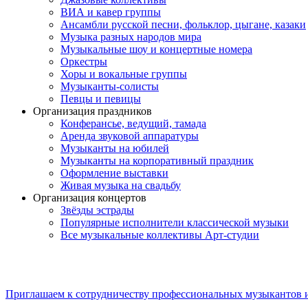
ВИА и кавер группы
Ансамбли русской песни, фольклор, цыгане, казаки
Музыка разных народов мира
Музыкальные шоу и концертные номера
Оркестры
Хоры и вокальные группы
Музыканты-солисты
Певцы и певицы
Организация праздников
Конферансье, ведущий, тамада
Аренда звуковой аппаратуры
Музыканты на юбилей
Музыканты на корпоративный праздник
Оформление выставки
Живая музыка на свадьбу
Организация концертов
Звёзды эстрады
Популярные исполнители классической музыки
Все музыкальные коллективы Арт-студии
Приглашаем к сотрудничеству профессиональных музыкантов 