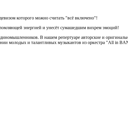
 девизом которого можно считать "всё включено"!
еломляющей энергией и унесёт сумашедшим вихрем эмоций!
единомышленников. В нашем репертуаре авторские и оригиналь
ении молодых и талантливых музыкантов из оркестра "All in BA