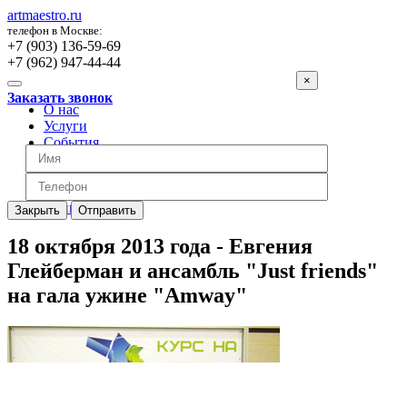
artmaestro.ru
телефон в Москве:
+7 (903) 136-59-69
+7 (962) 947-44-44
×
Заказать звонок
О нас
Услуги
События
Вопросы
Отзывы
Обратная связь
Цены
Закрыть
Отправить
18 октября 2013 года - Евгения
Глейберман и ансамбль "Just friends"
на гала ужине "Amway"