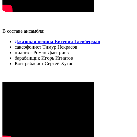
В составе ансамбля:
Джазовая певица Евгения Глейберман
саксофонист Тимур Некрасов
пианист Роман Дмитриев
барабанщик Игорь Игнатов
Контрабасист Сергей Хутас