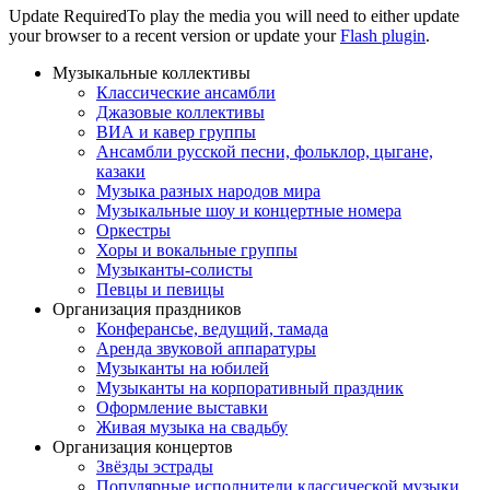
Update Required
To play the media you will need to either update
your browser to a recent version or update your
Flash plugin
.
Музыкальные коллективы
Классические ансамбли
Джазовые коллективы
ВИА и кавер группы
Ансамбли русской песни, фольклор, цыгане,
казаки
Музыка разных народов мира
Музыкальные шоу и концертные номера
Оркестры
Хоры и вокальные группы
Музыканты-солисты
Певцы и певицы
Организация праздников
Конферансье, ведущий, тамада
Аренда звуковой аппаратуры
Музыканты на юбилей
Музыканты на корпоративный праздник
Оформление выставки
Живая музыка на свадьбу
Организация концертов
Звёзды эстрады
Популярные исполнители классической музыки