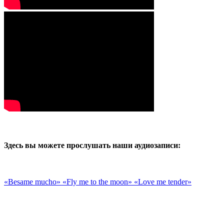
Здесь вы можете прослушать наши аудиозаписи:
«Besame mucho»
«Fly me to the moon»
«Love me tender»