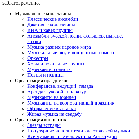
заблаговременно.
Музыкальные коллективы
Классические ансамбли
Джазовые коллективы
ВИА и кавер группы
Ансамбли русской песни, фольклор, цыгане,
казаки
Музыка разных народов мира
Музыкальные шоу и концертные номера
Оркестры
Хоры и вокальные группы
Музыканты-солисты
Певцы и певицы
Организация праздников
Конферансье, ведущий, тамада
Аренда звуковой аппаратуры
Музыканты на юбилей
Музыканты на корпоративный праздник
Оформление выставки
Живая музыка на свадьбу
Организация концертов
Звёзды эстрады
Популярные исполнители классической музыки
Все музыкальные коллективы Арт-студии