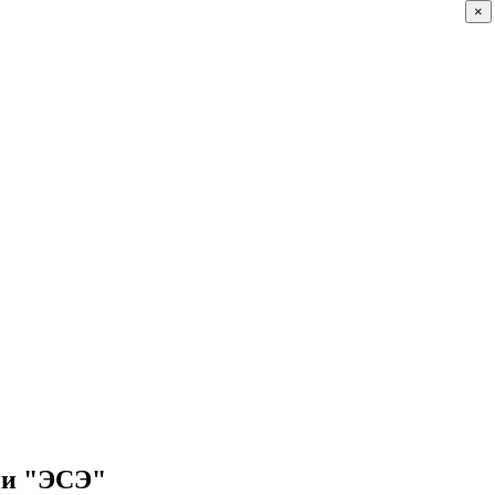
×
нии "ЭСЭ"