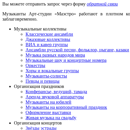
Вы можете отправить запрос через форму
обратной связи
Музыканты Арт-студии «Маэстро» работают в плотном кон
заблаговременно.
Музыкальные коллективы
Классические ансамбли
Джазовые коллективы
ВИА и кавер группы
Ансамбли русской песни, фольклор, цыгане, казаки
Музыка разных народов мира
Музыкальные шоу и концертные номера
Оркестры
Хоры и вокальные группы
Музыканты-солисты
Певцы и певицы
Организация праздников
Конферансье, ведущий, тамада
Аренда звуковой аппаратуры
Музыканты на юбилей
Музыканты на корпоративный праздник
Оформление выставки
Живая музыка на свадьбу
Организация концертов
Звёзды эстрады