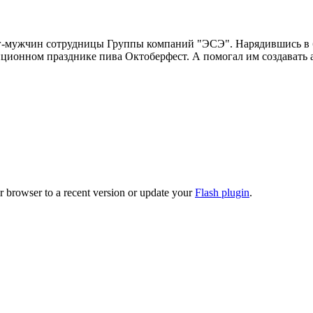
лег-мужчин сотрудницы Группы компаний "ЭСЭ". Нарядившись в 
диционном празднике пива Октоберфест. А помогал им создават
r browser to a recent version or update your
Flash plugin
.