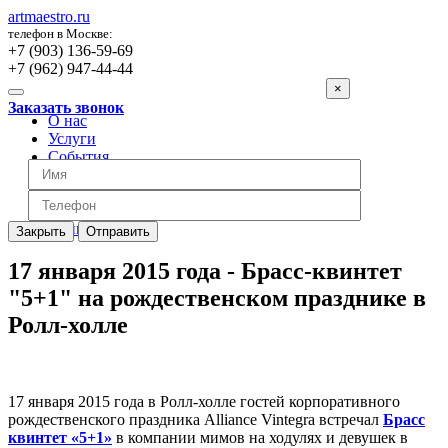
artmaestro.ru
телефон в Москве:
+7 (903) 136-59-69
+7 (962) 947-44-44
×
Заказать звонок
О нас
Услуги
События
Вопросы
Отзывы
Обратная связь
Цены
Закрыть
Отправить
17 января 2015 года - Брасс-квинтет
"5+1" на рождественском празднике в
Ролл-холле
17 января 2015 года в Ролл-холле гостей корпоративного
рождественского праздника Alliance Vintegra встречал
Брасс
квинтет «5+1»
в компании мимов на ходулях и девушек в