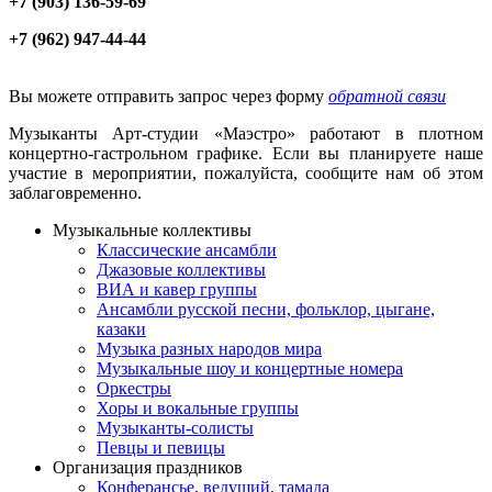
+7 (903) 136-59-69
+7 (962) 947-44-44
Вы можете отправить запрос через форму
обратной связи
Музыканты Арт-студии «Маэстро» работают в плотном
концертно-гастрольном графике. Если вы планируете наше
участие в мероприятии, пожалуйста, сообщите нам об этом
заблаговременно.
Музыкальные коллективы
Классические ансамбли
Джазовые коллективы
ВИА и кавер группы
Ансамбли русской песни, фольклор, цыгане,
казаки
Музыка разных народов мира
Музыкальные шоу и концертные номера
Оркестры
Хоры и вокальные группы
Музыканты-солисты
Певцы и певицы
Организация праздников
Конферансье, ведущий, тамада