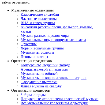
заблаговременно.
Музыкальные коллективы
Классические ансамбли
Джазовые коллективы
ВИА и кавер группы
Ансамбли русской песни, фольклор, цыгане,
казаки
Музыка разных народов мира
Музыкальные шоу и концертные номера
Оркестры
Хоры и вокальные группы
Музыканты-солисты
Певцы и певицы
Организация праздников
Конферансье, ведущий, тамада
Аренда звуковой аппаратуры
Музыканты на юбилей
Музыканты на корпоративный праздник
Оформление выставки
Живая музыка на свадьбу
Организация концертов
Звёзды эстрады
Популярные исполнители классической музыки
Все музыкальные коллективы Арт-студии