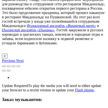
для руководства и сотрудников сети ресторанов Макдональдс,
посвященное юбилею открытия первого ресторана в России.
Это было продолжение праздника, который прошел накануне
в ресторане Макдональдс на Пушкинской. На этот раз всех
гостей встречали у входа уже полюбившийся сотрудникам
Макдональдса
Фольклорный ансамбль «Вишневый цвет»
и
Цыганский ансамбль «Цыганы»
. Гостей закружили в русских
хороводах и цыганских танцах, вовлекли в народные игры и
забавы, всем подносили наливку в ледяной рюмочке и
угощали баранками и бубликами.
×
Previous
Next
Update Required
To play the media you will need to either update
your browser to a recent version or update your
Flash plugin
.
Заказ музыкантов: