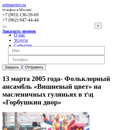
artmaestro.ru
телефон в Москве:
+7 (903) 136-59-69
+7 (962) 947-44-44
×
Заказать звонок
О нас
Услуги
События
Вопросы
Отзывы
Обратная связь
Цены
Закрыть
Отправить
13 марта 2005 года- Фольклорный
ансамбль «Вишневый цвет» на
масленичных гуляньях в т\ц
«Горбушкин двор»