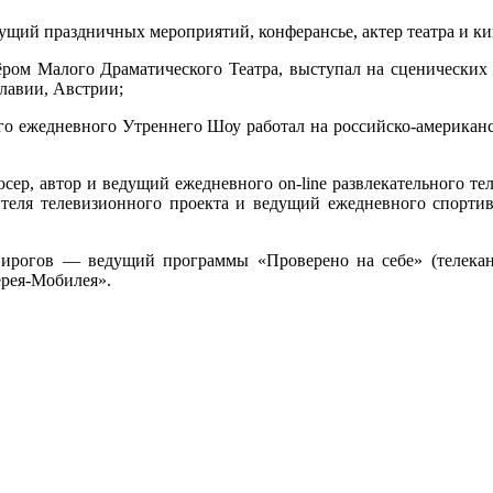
щий праздничных мероприятий, конферансье, актер театра и ки
ёром Малого Драматического Театра, выступал на сценически
лавии, Австрии;
его ежедневного Утреннего Шоу работал на российско-американ
юсер, автор и ведущий ежедневного on-line развлекательного т
дителя телевизионного проекта и ведущий ежедневного спорт
Пирогов — ведущий программы «Проверено на себе» (телека
ерея-Мобилея».