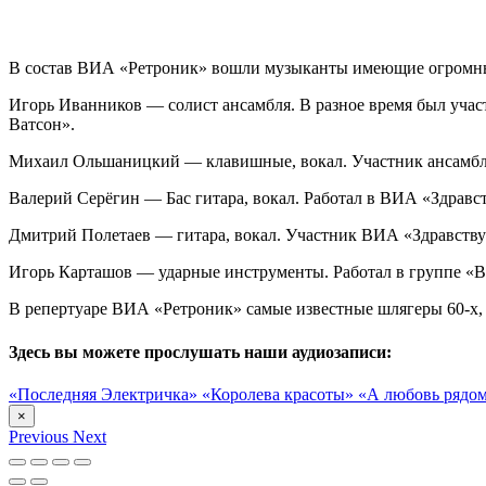
В состав ВИА «Ретроник» вошли музыканты имеющие огромный 
Игорь Иванников — солист ансамбля. В разное время был уч
Ватсон».
Михаил Ольшаницкий — клавишные, вокал. Участник ансамбл
Валерий Серёгин — Бас гитара, вокал. Работал в ВИА «Здравст
Дмитрий Полетаев — гитара, вокал. Участник ВИА «Здравству
Игорь Карташов — ударные инструменты. Работал в группе «В
В репертуаре ВИА «Ретроник» самые известные шлягеры 60-х, 7
Здесь вы можете прослушать наши аудиозаписи:
«Последняя Электричка»
«Королева красоты»
«А любовь рядо
×
Previous
Next