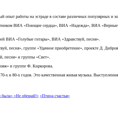
опыт работы на эстраде в составе различных популярных и хо
астником ВИА «Поющие сердца», ВИА «Надежда», ВИА «Верные д
ей ВИА «Голубые гитары», ВИА «Здравствуй, песня».
вуй, песня», группе «Удачное приобретение», проекте Д. Дибро
й, песня» и группы «Свет».
ояж» и группе Ф. Киркорова.
0-х и 80-х годов. Это качественная живая музыка. Выступления
м была»
«Не обещай!»
«Птица счастья»