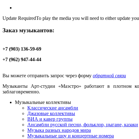
Update Required
To play the media you will need to either update you
Заказ музыкантов:
+7 (903) 136-59-69
+7 (962) 947-44-44
Вы можете отправить запрос через форму
обратной связи
Музыканты Арт-студии «Маэстро» работают в плотном кон
заблаговременно.
Музыкальные коллективы
Классические ансамбли
Джазовые коллективы
ВИА и кавер группы
Ансамбли русской песни, фольклор, цыгане, казаки
Музыка разных народов мира
Музыкальные шоу и концертные номера