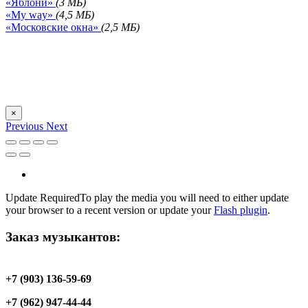
«Яблони»
(3 МБ)
«My way»
(4,5 МБ)
«Московские окна»
(2,5 МБ)
×
Previous
Next
Update Required
To play the media you will need to either update
your browser to a recent version or update your
Flash plugin
.
Заказ музыкантов:
+7 (903) 136-59-69
+7 (962) 947-44-44