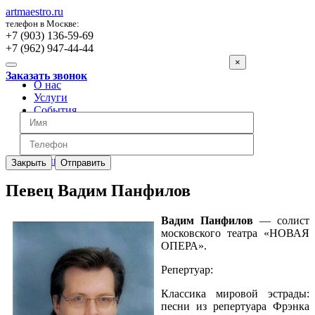
artmaestro.ru
телефон в Москве:
+7 (903) 136-59-69
+7 (962) 947-44-44
×
Заказать звонок
О нас
Услуги
События
Вопросы
Отзывы
Обратная связь
Цены
Закрыть
Отправить
Певец Вадим Панфилов
Вадим Панфилов
— солист
московского театра «НОВАЯ
ОПЕРА».
Репертуар:
Классика мировой эстрады:
песни из репертуара Фрэнка