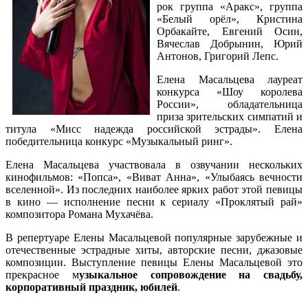
рок группа «Аракс», группа
«Белый орёл», Кристина
Орбакайте, Евгений Осин,
Вячеслав Добрынин, Юрий
Антонов, Григорий Лепс.
Елена Масальцева лауреат
конкурса «Шоу королева
России», обладательница
приза зрительских симпатий и
титула «Мисс надежда российской эстрады». Елена
победительница конкурс «Музыкальный ринг».
Елена Масальцева участвовала в озвучании нескольких
кинофильмов: «Попса», «Виват Анна», «Улыбаясь вечности
вселенной». Из последних наиболее ярких работ этой певицы
в кино — исполнение песни к сериалу «Проклятый рай»
композитора Романа Мухачёва.
В репертуаре Елены Масальцевой популярные зарубежные и
отечественные эстрадные хиты, авторские песни, джазовые
композиции. Выступление певицы Елены Масальцевой это
прекрасное м
узыкальное сопровождение на свадьбу,
корпоративный праздник, юбилей
.