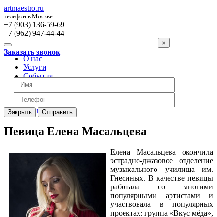
artmaestro.ru
телефон в Москве:
+7 (903) 136-59-69
+7 (962) 947-44-44
×
Заказать звонок
О нас
Услуги
События
Вопросы
Отзывы
Обратная связь
Цены
Закрыть
Отправить
Певица Елена Масальцева
Елена Масальцева окончила
эстрадно-джазовое отделение
музыкального училища им.
Гнесиных. В качестве певицы
работала со многими
популярными артистами и
участвовала в популярных
проектах: группа «Вкус мёда»,