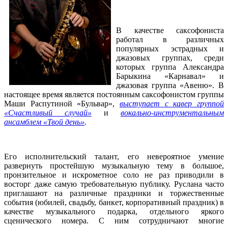
В качестве саксофониста
работал в различных
популярных эстрадных и
джазовых группах, среди
которых группа Александра
Барыкина «Карнавал» и
джазовая группа «Авеню». В
настоящее время является постоянным саксофонистом группы
Маши Распутиной «Бульвар»,
выступает с кавер группой
«Счастливый случай»
и
вокально-инструментальным
ансамблем «Твой день»
.
Его исполнительский талант, его невероятное умение
развернуть простейшую музыкальную тему в большое,
пронзительное и искрометное соло не раз приводили в
восторг даже самую требовательную публику. Руслана часто
приглашают на различные праздники и торжественные
события (юбилей, свадьбу, банкет, корпоративный праздник) в
качестве музыкального подарка, отдельного яркого
сценического номера. С ним сотрудничают многие