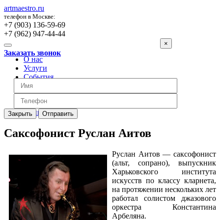
artmaestro.ru
телефон в Москве:
+7 (903) 136-59-69
+7 (962) 947-44-44
×
Заказать звонок
О нас
Услуги
События
Вопросы
Отзывы
Обратная связь
Цены
Закрыть
Отправить
Саксофонист Руслан Аитов
Руслан Аитов — саксофонист
(альт, сопрано), выпускник
Харьковского института
искусств по классу кларнета,
на протяжении нескольких лет
работал солистом джазового
оркестра Константина
Арбеляна.