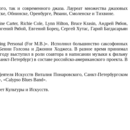
ого, так и современного джаза. Лауреат множества джазовых
ске, Обнинске, Оренбурге, Рязани, Смоленске и Тихвине.
Carter, Richie Cole, Lynn Hilton, Bruce Krasin, Андрей Рябов,
гений Рябой, Евгений Борец, Сергей Хутас, Гарий Багдасарьян
ing Personal (For M.B.)». Исполнил большинство саксофонных
 Бенни Голсона и Джонни Ходжеса. В разное время принимал
году выступил в роли соавтора в написании музыки к фильму
анкт-Петербург) в составе российско-американского проекта. В
Деятеля Искусств Виталия Понаровского, Санкт-Петербургском
, «Calypso Blues Band».
ет Культуры и Искусств.