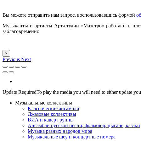
Вы можете отправить нам запрос, воспользовавшись формой
об
Музыканты и артисты Арт-студии «Маэстро» работают в плот
заблаговременно.
×
Previous
Next
Update Required
To play the media you will need to either update you
Музыкальные коллективы
Классические ансамбли
Джазовые коллективы
ВИА и кавер группы
Ансамбли русской песни, фольклор, цыгане, казаки
Музыка разных народов мира
Музыкальные шоу и концертные номера