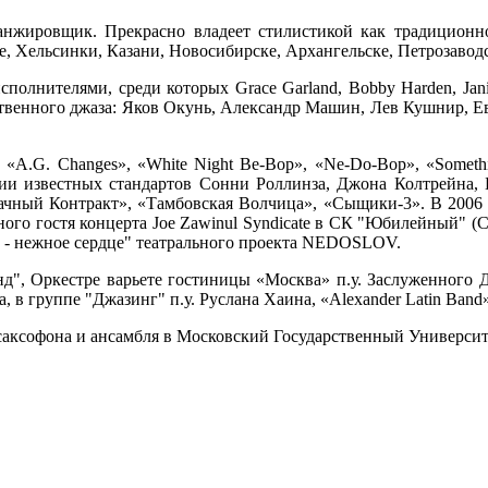
ранжировщик. Прекрасно владеет стилистикой как традиционн
е, Хельсинки, Казани, Новосибирске, Архангельске, Петрозавод
лнителями, среди которых Grace Garland, Bobby Harden, Janine 
твенного джаза: Яков Окунь, Александр Машин, Лев Кушнир, Ев
, «A.G. Changes», «White Night Be-Bop», «Ne-Do-Bop», «Someth
ии известных стандартов Сонни Роллинза, Джона Колтрейна,
рачный Контракт», «Тамбовская Волчица», «Сыщики-3». В 2006 
ного гостя концерта Joe Zawinul Syndicate в СК "Юбилейный" (С
о - нежное сердце" театрального проекта NEDOSLOV.
нд", Оркестре варьете гостиницы «Москва» п.у. Заслуженного 
 в группе "Джазинг" п.у. Руслана Хаина, «Alexander Latin Band»
 саксофона и ансамбля в Московский Государственный Университ