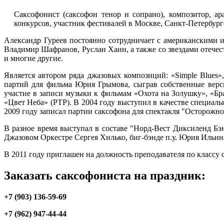
Саксофонист (саксофон тенор и сопрано), композитор, а
конкурсов, участник фестивалей в Москве, Санкт-Петербург
Александр Гуреев постоянно сотрудничает с американскими испо
Владимир Шафранов, Руслан Хаин, а также со звездами отечес
и многие другие.
Является автором ряда джазовых композиций: «Simple Blues»
партий для фильма Юрия Грымова, сыграв собственные верс
участие в записи музыки к фильмам «Охота на Золушку», «Б
«Цвет Неба» (РТР). В 2004 году выступил в качестве специаль
2009 году записал партии саксофона для спектакля "Осторожн
В разное время выступал в составе "Норд-Вест Диксиленд Бэ
Джазовом Оркестре Сергея Хилько, биг-бэнде п.у. Юрия Ильина,
В 2011 году приглашен на должность преподавателя по классу
Заказать саксофониста на праздник:
+7 (903) 136-59-69
+7 (962) 947-44-44