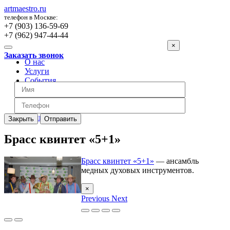
artmaestro.ru
телефон в Москве:
+7 (903) 136-59-69
+7 (962) 947-44-44
×
Заказать звонок
О нас
Услуги
События
Вопросы
Отзывы
Обратная связь
Цены
Закрыть
Отправить
Брасс квинтет «5+1»
Брасс квинтет «5+1»
— ансамбль
медных духовых инструментов.
×
Previous
Next