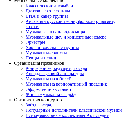
Музыкальные коллективы
Классические ансамбли
Джазовые коллективы
ВИА и кавер группы
Ансамбли русской песни, фольклор, цыгане,
казаки
Музыка разных народов мира
Музыкальные шоу и концертные номера
Оркестры
Хоры и вокальные группы
Музыканты-солисты
Певцы и певицы
Организация праздников
Конферансье, ведущий, тамада
Аренда звуковой аппаратуры
Музыканты на юбилей
Музыканты на корпоративный праздник
Оформление выставки
Живая музыка на свадьбу
Организация концертов
Звёзды эстрады
Популярные исполнители классической музыки
Все музыкальные коллективы Арт-студии